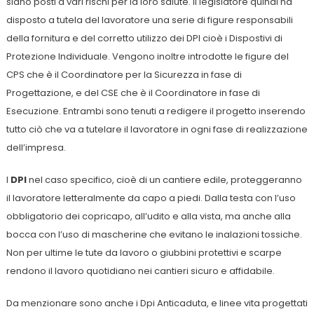
siano posti a vari rischi per la loro salute. Il legislatore quindi ha
disposto a tutela del lavoratore una serie di figure responsabili
della fornitura e del corretto utilizzo dei DPI cioè i Dispostivi di
Protezione Individuale. Vengono inoltre introdotte le figure del
CPS che è il Coordinatore per la Sicurezza in fase di
Progettazione, e del CSE che è il Coordinatore in fase di
Esecuzione. Entrambi sono tenuti a redigere il progetto inserendo
tutto ciò che va a tutelare il lavoratore in ogni fase di realizzazione
dell’impresa.
I
DPI
nel caso specifico, cioè di un cantiere edile, proteggeranno
il lavoratore letteralmente da capo a piedi. Dalla testa con l’uso
obbligatorio dei copricapo, all’udito e alla vista, ma anche alla
bocca con l’uso di mascherine che evitano le inalazioni tossiche.
Non per ultime le tute da lavoro o giubbini protettivi e scarpe
rendono il lavoro quotidiano nei cantieri sicuro e affidabile.
Da menzionare sono anche i Dpi Anticaduta, e linee vita progettati