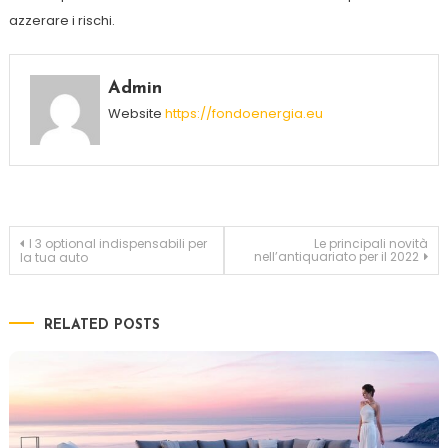
azzerare i rischi.
Admin
Website
https://fondoenergia.eu
Navigazione articoli
I 3 optional indispensabili per
Le principali novità
nell’antiquariato per il 2022
la tua auto
RELATED POSTS