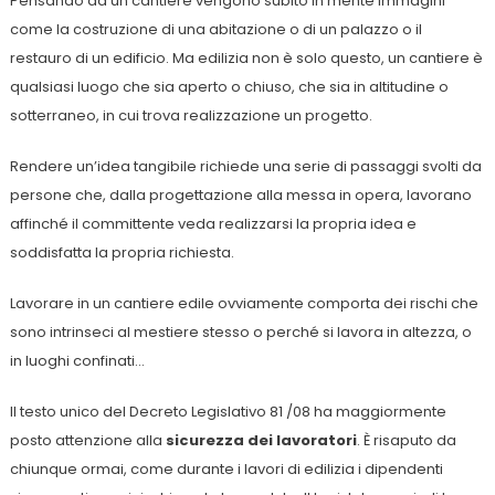
Pensando ad un cantiere vengono subito in mente immagini
come la costruzione di una abitazione o di un palazzo o il
restauro di un edificio. Ma edilizia non è solo questo, un cantiere è
qualsiasi luogo che sia aperto o chiuso, che sia in altitudine o
sotterraneo, in cui trova realizzazione un progetto.
Rendere un’idea tangibile richiede una serie di passaggi svolti da
persone che, dalla progettazione alla messa in opera, lavorano
affinché il committente veda realizzarsi la propria idea e
soddisfatta la propria richiesta.
Lavorare in un cantiere edile ovviamente comporta dei rischi che
sono intrinseci al mestiere stesso o perché si lavora in altezza, o
in luoghi confinati…
Il testo unico del Decreto Legislativo 81 /08 ha maggiormente
posto attenzione alla
sicurezza dei lavoratori
. È risaputo da
chiunque ormai, come durante i lavori di edilizia i dipendenti